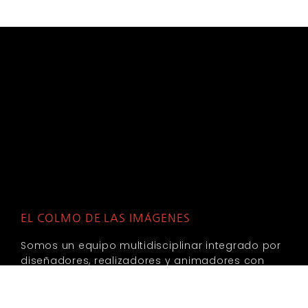
EL COLMO DE LAS IMÁGENES
Somos un equipo multidisciplinar integrado por
diseñadores, realizadores y animadores con
dilatada experiencia profesional.
Especializados en: Publicidad, Cine, Tv, Motion