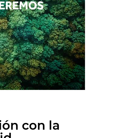
ón con la
id