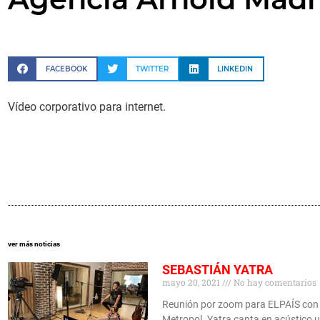
FACEBOOK
TWITTER
LINKEDIN
Vídeo corporativo para internet.
ver más noticias
SEBASTIÁN YATRA
mayo 20, 2021
No hay comentarios
Reunión por zoom para ELPAÍS con 
Metropol. Yatra canta en acústico 